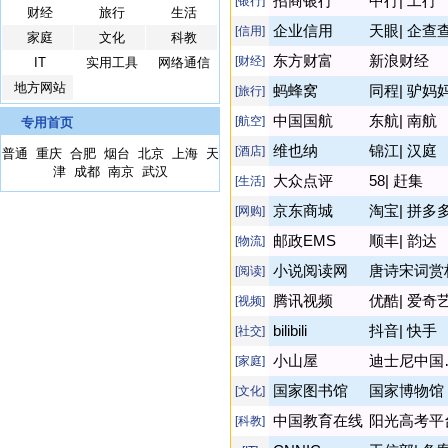
招商银行
中行
|
工行
[银行]
财经
旅行
生活
企业信用
天眼
|
企查
[信用]
家庭
文化
科教
东方财富
新浪财经
[财经]
IT
实用工具
网络通信
地方网站
蚂蜂窝
同程
|
驴妈
[旅行]
中国国航
东航
|
南航
[航空]
专用首页
维也纳
锦江
|
汉庭
[酒店]
普通
重庆
合肥
烟台
北京
上海
天
津
成都
南京
武汉
大众点评
58
|
赶集
[生活]
京东商城
淘宝
|
拼多
[网购]
邮政EMS
顺丰
|
韵达
[物流]
小说阅读网
唐诗宋词赏
[阅读]
腾讯视频
优酷
|
爱奇
[视频]
bilibili
抖音
|
快手
[社交]
小山屋
迪
[家庭]
国家图书馆
国家博物馆
[文化]
中国教育在线
阳光高考平
[科教]