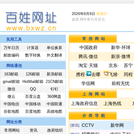
2026年8月9日
星期日
农历 丙午年六月廿七
常用网站
实用工具
中国政府
新华
·
环球
万年日历
计算器
单位换算
邮政编码
数字转换
外文翻译
腾讯
·
微信
新浪
·
微博
淘宝
·
天猫
京东
·
苏宁
网络通信
163邮箱
126邮箱
新浪邮箱
携程
·
去哪
飞猪
·
同程
gmail邮箱
HotMail邮箱
21CN邮箱
学信网
前程无忧
微信
QQ
钉钉
上海网站
微云
百度云盘
360网盘
上海政府信息
上海热线
中国电信
中国移动
中国联通
谷歌地图
百度地图
高德地图
分类导航
网址分类
CCTV
新华网
[资讯]
常用网站
资讯
政府组织